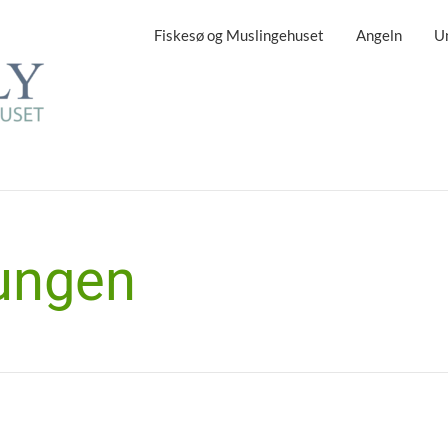
Fiskesø og Muslingehuset
Angeln
U
ungen