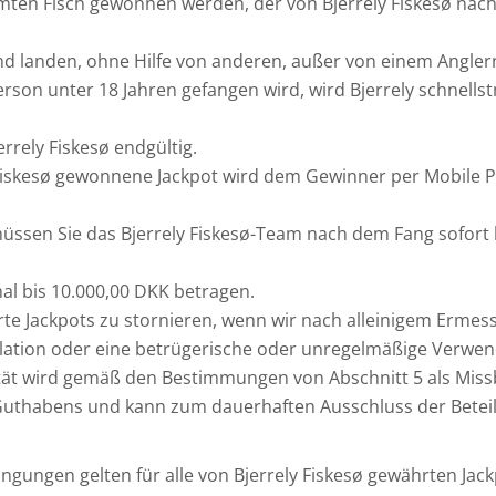
ten Fisch gewonnen werden, der von Bjerrely Fiskesø nach
d landen, ohne Hilfe von anderen, außer von einem Anglern
Person unter 18 Jahren gefangen wird, wird Bjerrely schnell
errely Fiskesø endgültig.
 Fiskesø gewonnene Jackpot wird dem Gewinner per Mobile 
müssen Sie das Bjerrely Fiskesø-Team nach dem Fang sofort
l bis 10.000,00 DKK betragen.
te Jackpots zu stornieren, wenn wir nach alleinigem Ermess
lation oder eine betrügerische oder unregelmäßige Verwend
ität wird gemäß den Bestimmungen von Abschnitt 5 als Mis
-Guthabens und kann zum dauerhaften Ausschluss der Beteil
gungen gelten für alle von Bjerrely Fiskesø gewährten Jackp