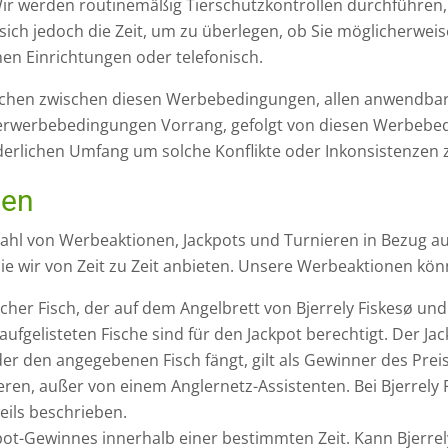
. Wir werden routinemäßig Tierschutzkontrollen durchführen
sich jedoch die Zeit, um zu überlegen, ob Sie möglicherweis
hen Einrichtungen oder telefonisch.
rüchen zwischen diesen Werbebedingungen, allen anwendb
erwerbebedingungen Vorrang, gefolgt von diesen Werbebe
erlichen Umfang um solche Konflikte oder Inkonsistenzen z
nen
lzahl von Werbeaktionen, Jackpots und Turnieren in Bezug auf
e wir von Zeit zu Zeit anbieten. Unsere Werbeaktionen kö
zlicher Fisch, der auf dem Angelbrett von Bjerrely Fiskesø u
 aufgelisteten Fische sind für den Jackpot berechtigt. Der J
der den angegebenen Fisch fängt, gilt als Gewinner des Prei
ren, außer von einem Anglernetz-Assistenten. Bei Bjerrely F
eils beschrieben.
kpot-Gewinnes innerhalb einer bestimmten Zeit. Kann Bjerrel